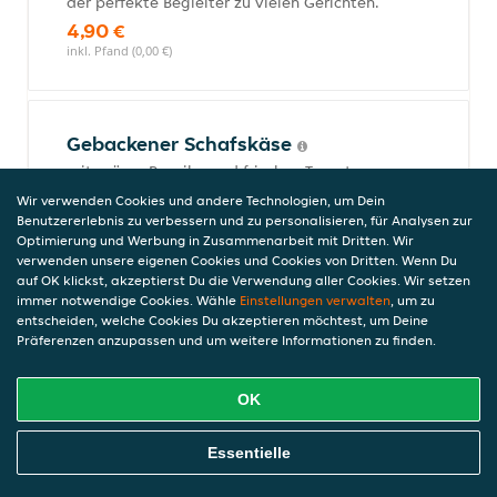
der perfekte Begleiter zu vielen Gerichten.
4,90 €
inkl. Pfand (0,00 €)
Gebackener Schafskäse
mit grüner Paprika und frischen Tomaten
10,90 €
Wir verwenden Cookies und andere Technologien, um Dein
inkl. Pfand (0,00 €)
Benutzererlebnis zu verbessern und zu personalisieren, für Analysen zur
Optimierung und Werbung in Zusammenarbeit mit Dritten. Wir
verwenden unsere eigenen Cookies und Cookies von Dritten. Wenn Du
auf OK klickst, akzeptierst Du die Verwendung aller Cookies. Wir setzen
immer notwendige Cookies. Wähle
Einstellungen verwalten
, um zu
Oliven und Peperoni
entscheiden, welche Cookies Du akzeptieren möchtest, um Deine
Ein harmonisches Duo aus würzigen Oliven
Präferenzen anzupassen und um weitere Informationen zu finden.
und pikanten Peperoni - der perfekte
Snack für zwischendurch.
OK
4,90 €
inkl. Pfand (0,00 €)
Online Essen Bestellen
Essentielle