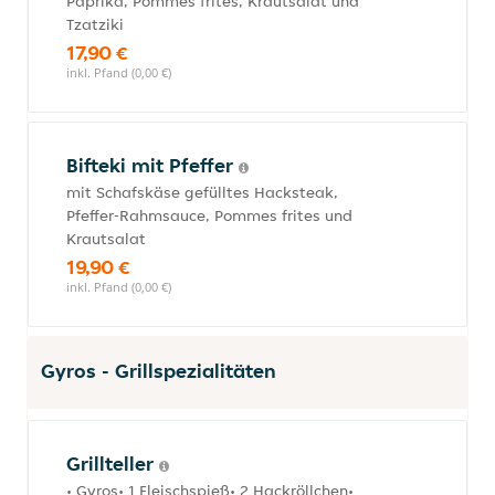
Paprika, Pommes frites, Krautsalat und
Tzatziki
17,90 €
inkl. Pfand (0,00 €)
Bifteki mit Pfeffer
mit Schafskäse gefülltes Hacksteak,
Pfeffer-Rahmsauce, Pommes frites und
Krautsalat
19,90 €
inkl. Pfand (0,00 €)
Gyros - Grillspezialitäten
Grillteller
• Gyros• 1 Fleischspieß• 2 Hackröllchen•